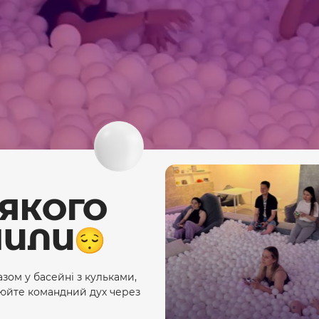
 ЯКОГО
ЧИЛИ
зом у басейні з кульками,
нюйте командний дух через