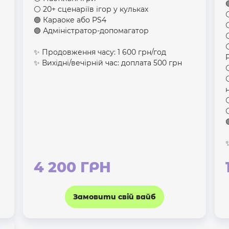
⚪️ 20+ сценаріїв ігор у кульках
🟣 Караоке або PS4
🟣 Адміністратор-допомагатор
✨ Продовження часу: 1 600 грн/год
✨ Вихідні/вечірній час: доплата 500 грн
4 200 ГРН
Замовити свій вайб