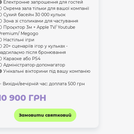
🟣 Електронне запрошення для гостей
⚪️ Окрема зала тільки для вашої компанії
⚪️ Сухий басейн 30 000 кульок
⚪️ Зона зі столиками для частування
⚪️ Проєктор 3м + Apple TV/ Youtube
Premium/ Megogo
⚪️ Настільні ігри
⚪️ 20+ сценаріїв ігор у кульках -
надсилаємо після бронювання
⚪️ Караоке або PS4
⚪️ Адміністратор-допомагатор
🟣 Унікальні вікторини під вашу компанію
✨ Вихідні/вечірній час: доплата 500 грн
10 900 ГРН
Замовити святковий