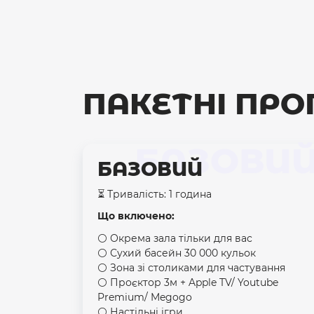
ПАКЕТНІ ПРО
БАЗОВИ
БАЗОВИЙ
⏳ Тривалість: 1 година
Що включено:
⚪️ Окрема зала тільки для вас
⚪️ Сухий басейн 30 000 кульок
⚪️ Зона зі столиками для частування
⚪️ Проєктор 3м + Apple TV/ Youtube
Premium/ Megogo
⚪️ Настільні ігри