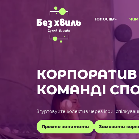
ГОЛОСІЇВ
ЧИМ
КОРПОРАТИВ 
КОМАНДІ СП
Згуртовуйте колектив через ігри, спілкуван
Просто запитати
Замовити корп