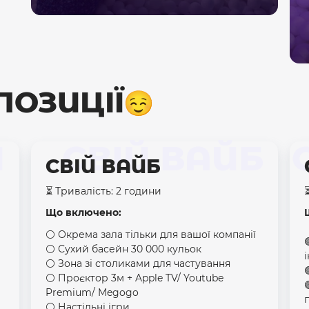
ПОЗИЦІЇ
Й
СВІЙ ВАЙБ
СВІЙ ВАЙБ
⏳ Тривалість: 2 години
Що включено:
⚪️ Окрема зала тільки для вашої компанії
⚪️ Сухий басейн 30 000 кульок
⚪️ Зона зі столиками для частування
⚪️ Проєктор 3м + Apple TV/ Youtube
Premium/ Megogo
⚪️ Настільні ігри