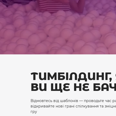
ТИМБІЛДИНГ,
ВИ ЩЕ НЕ БА
Відмовтесь від шаблонів — проводьте час ра
відкривайте нові грані спілкування та зміц
гру