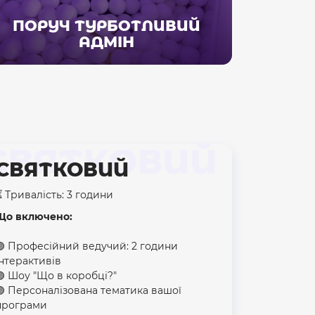
ПОРУЧ ТУРБОТЛИВИЙ
АДМІН
СВЯТКОВИЙ
СВЯТКОВИЙ
⏳ Тривалість: 3 години
Що включено:
🟣 Професійний ведучий: 2 години
інтерактивів
🟣 Шоу "Що в коробці?"
🟣 Персоналізована тематика вашої
програми