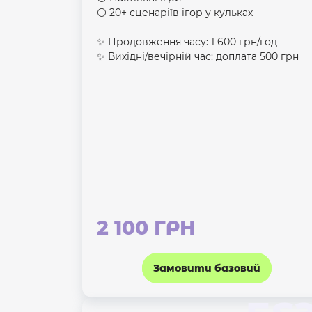
⚪️ 20+ сценаріїв ігор у кульках
✨ Продовження часу: 1 600 грн/год
✨ Вихідні/вечірній час: доплата 500 грн
2 100 ГРН
Замовити базовий