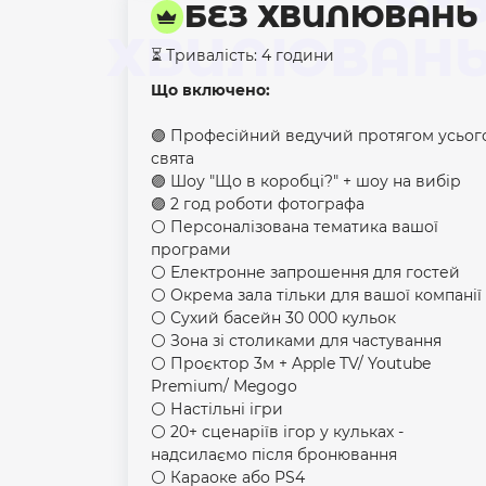
БЕ
БЕЗ ХВИЛЮВАНЬ
ХВИЛЮВАН
⏳ Тривалість: 4 години
Що включено:
🟣 Професійний ведучий протягом усьог
свята
🟣 Шоу "Що в коробці?" + шоу на вибір
🟣 2 год роботи фотографа
⚪️ Персоналізована тематика вашої
програми
⚪️ Електронне запрошення для гостей
⚪️ Окрема зала тільки для вашої компанії
⚪️ Сухий басейн 30 000 кульок
⚪️ Зона зі столиками для частування
⚪️ Проєктор 3м + Apple TV/ Youtube
Premium/ Megogo
⚪️ Настільні ігри
⚪️ 20+ сценаріїв ігор у кульках -
надсилаємо після бронювання
⚪️ Караоке або PS4