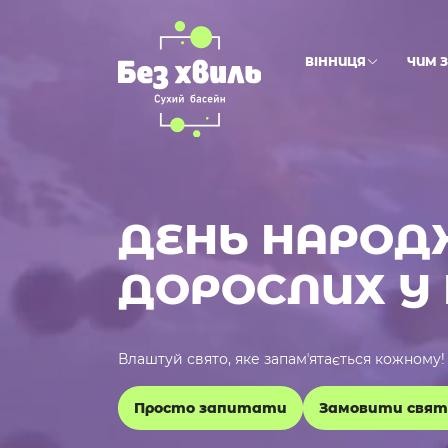
ВІННИЦЯ
ЧИМ 
ДЕНЬ НАРОД
ДОРОСЛИХ У 
Влаштуй свято, яке запамʼятається кожному!
Просто запитати
Замовити свят