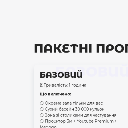
ПАКЕТНІ ПРО
БАЗОВИ
БАЗОВИЙ
⏳ Тривалість: 1 година
Що включено:
⚪️ Окрема зала тільки для вас
⚪️ Сухий басейн 30 000 кульок
⚪️ Зона зі столиками для частування
⚪️ Проєктор 3м + Youtube Premium /
Megogo