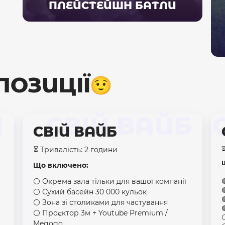
ПЛЕЙСТЕЙШН БАТЛИ
ПОЗИЦІЇ
Й
СВІЙ ВАЙБ
СВІЙ ВАЙБ
⏳ Тривалість: 2 години
⏳
Що включено:
⚪️ Окрема зала тільки для вашої компанії


⚪️ Сухий басейн 30 000 кульок

⚪️ Зона зі столиками для частування

⚪️ Проєктор 3м + Youtube Premium /
⚪
Megogo