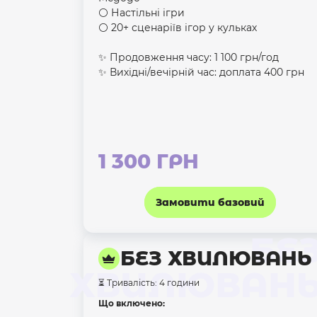
⚪️ Настільні ігри
⚪️ 20+ сценаріїв ігор у кульках
✨ Продовження часу: 1 100 грн/год
✨ Вихідні/вечірній час: доплата 400 грн
1 300 ГРН
Замовити базовий
БЕ
БЕЗ ХВИЛЮВАНЬ
ХВИЛЮВАН
⏳ Тривалість: 4 години
Що включено: