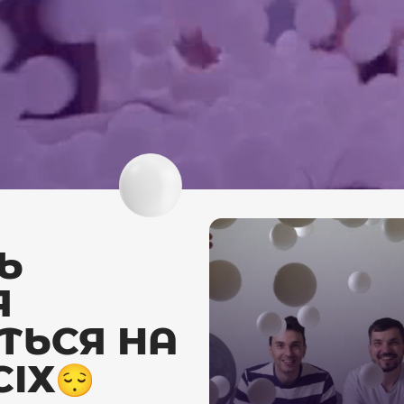
Ь
Я
ТЬСЯ НА
СІХ