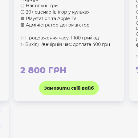
⚪
⚪️ Настільні ігри
⚪
⚪️ 20+ сценаріїв ігор у кульках
⚪
⚪
🟣 Playstation та Apple TV
⚪
🟣 Адміністратор-допомагатор
⚪
✨ Продовження часу: 1 100 грн/год
⚪
✨ Вихідні/вечірній час: доплата 400 грн

✨
2 800 ГРН
Замовити свій вайб
З
Ь