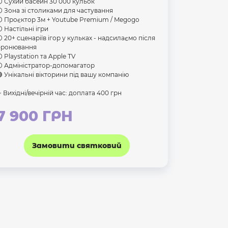
️ Сухий басейн 30 000 кульок
️ Зона зі столиками для частування
️ Проєктор 3м + Youtube Premium / Megogo
️ Настільні ігри
️ 20+ сценаріїв ігор у кульках - надсилаємо після
бронювання
️ Playstation та Apple TV
️ Адміністратор-допомагатор
 Унікальні вікторини під вашу компанію
 Вихідні/вечірній час: доплата 400 грн
7 900 ГРН
Замовити святковий