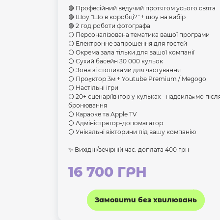
🟣 Професійний ведучий протягом усього свята
🟣 Шоу "Що в коробці?" + шоу на вибір
🟣 2 год роботи фотографа
⚪️ Персоналізована тематика вашої програми
⚪️ Електронне запрошення для гостей
⚪️ Окрема зала тільки для вашої компанії
⚪️ Сухий басейн 30 000 кульок
⚪️ Зона зі столиками для частування
⚪️ Проєктор 3м + Youtube Premium / Megogo
⚪️ Настільні ігри
⚪️ 20+ сценаріїв ігор у кульках - надсилаємо післ
бронювання
⚪️ Караоке та Apple TV
⚪️ Адміністратор-допомагатор
⚪️ Унікальні вікторини під вашу компанію
✨ Вихідні/вечірній час: доплата 400 грн
16 700 ГРН
Замовити без хвилювань